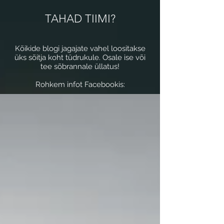
TAHAD TIIMI?
Kõikide blogi jagajate vahel loositakse
üks sõitja koht tüdrukule. Osale ise või
tee sõbrannale üllatus!
Rohkem infot Facebookis: